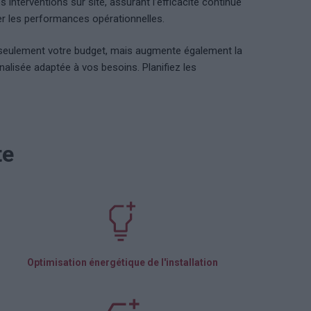
interventions sur site, assurant l’efficacité continue
er les performances opérationnelles.
n seulement votre budget, mais augmente également la
alisée adaptée à vos besoins. Planifiez les
te
Optimisation énergétique de l'installation