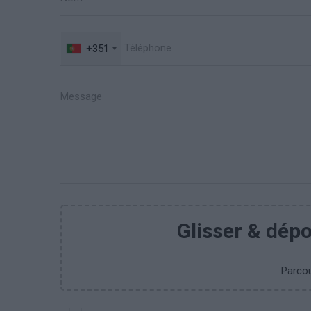
+351
Glisser & dépos
Parcour