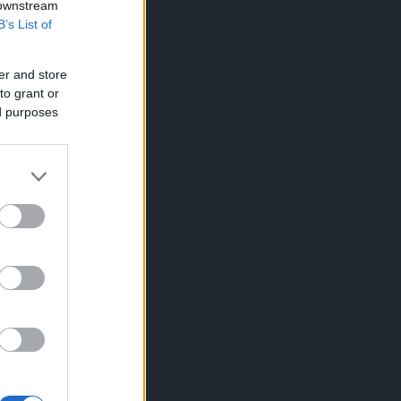
 downstream
B’s List of
er and store
to grant or
ed purposes