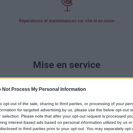
Réparations et maintenances sur site et en usine
Mise en service
frir un support personnalisé pour garantir que les exigences et les 
 Not Process My Personal Information
s objectifs afin de fournir les solutions les plus adaptées en terme
to opt-out of the sale, sharing to third parties, or processing of your per
us, il ne reste pas seulement un résultat satisfaisant, mais l’excell
formation for targeted advertising by us, please use the below opt-out s
r selection. Please note that after your opt-out request is processed y
eing interest-based ads based on personal information utilized by us or
disclosed to third parties prior to your opt-out. You may separately opt-