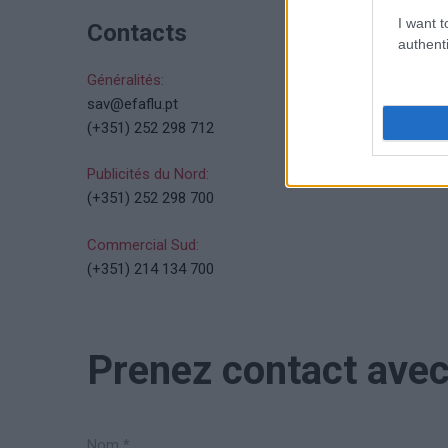
I want t
Contacts
authenti
Généralités:
sav@efaflu.pt
(+351) 252 298 712
Publicités du Nord:
(+351) 252 298 700
Commercial Sud:
(+351) 214 134 700
Prenez contact avec