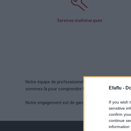
Services multimarques
Notre équipe de professionnels qualifiés est prête à of
Efaflu -
Do
sommes là pour comprendre les détails spécifiques de vo
If you wish 
Notre engagement est de garantir qu’à la fin du process
sensitive in
confirm you
continue se
information 