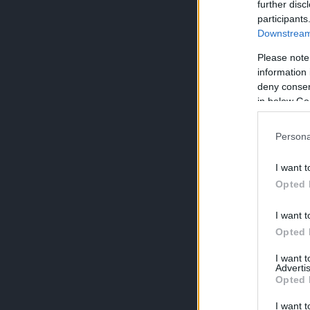
further disc
participants
Downstream 
Please note
information 
deny consent
in below Go
Persona
I want t
Opted 
I want t
Opted 
I want 
Advertis
Opted 
I want t