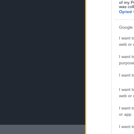
of my P
was col
Opted 
Google 
I want t
web or d
I want t
purpose
I want 
I want t
web or d
I want t
or app.
I want t