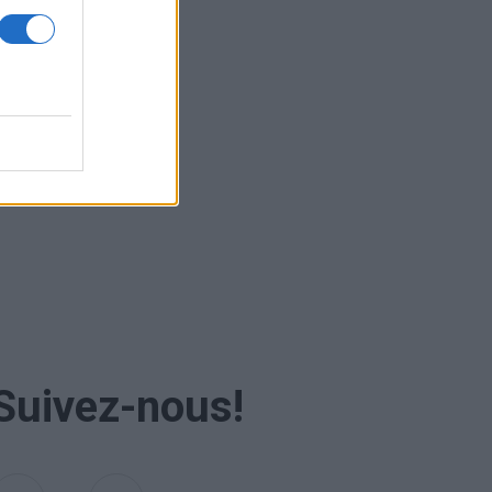
e
re SAV
Suivez-nous!