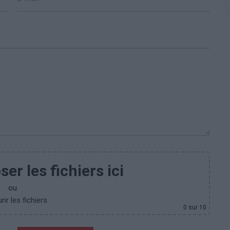
er les fichiers ici
ou
ir les fichiers
0
sur 10