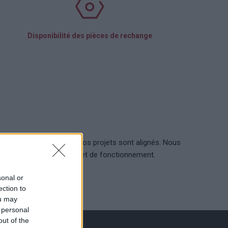
Disponibilité des pièces de rechange
besoins opérationnels de vos projets sont alignés. Nous
s d’installation, de test et de fonctionnement.
sonal or
ence à chaque étape.
ection to
ou may
 personal
out of the