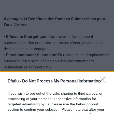
Avantages et Bénéfices des Pompes Submersibles pour
Eaux Claires:
•
Efficacité Énergétique:
Comme elles fonctionnent
submergées, elles consomment moins d’énergie car le poids
de l’eau aide au pompage.
•
Fonctionnement Silencieux:
En raison de leur emplacement
submergé, elles sont idéales pour les environnements
résidentiels et commerciaux.
•
Durabilité:
Construites avec des matériaux résistants à la
corrosion.
Efaflu -
Do Not Process My Personal Information
•
Installation Facile:
Elles peuvent être installées vertical ou
horizontalement.
If you wish to opt-out of the sale, sharing to third parties, or
•
Polyvalence:
Utilisées dans diverses applications telles que
processing of your personal or sensitive information for
l’irrigation, l’approvisionnement en eau potable et le drainage.
targeted advertising by us, please use the below opt-out
section to confirm your selection. Please note that after your
•
Faible Entretien:
Nécessitent moins d’entretien en raison de