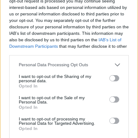
opt-out request is processed you may continue seeing
leur conception robuste et de leur fonctionnement submergé.
interest-based ads based on personal information utilized by
•
Sécurité et Fiabilité:
Le fonctionnement submergé élimine
us or personal information disclosed to third parties prior to
les risques de sécurité associés aux pièces mobiles ou aux
your opt-out. You may separately opt-out of the further
composants électriques exposés.
disclosure of your personal information by third parties on the
•
Qualité de l’Eau:
Conçues avec moteurs refroidis à eau, en
IAB’s list of downstream participants. This information may
cas de fuit ne vas pas contaminer la source d’eau.
also be disclosed by us to third parties on the
IAB’s List of
Downstream Participants
that may further disclose it to other
third parties.
Les pompes submersibles pour eaux claires sont une
solution efficace et fiable pour la gestion de l’eau dans
Please note that this website/app uses one or more Google
Personal Data Processing Opt Outs
diverses applications.
services and may gather and store information including but
not limited to your visit or usage behaviour. You may click to
I want to opt-out of the Sharing of my
personal data.
grant or deny consent to Google and its third-party tags to
Opted In
use your data for below specified purposes in below Google
consent section.
Pompes de Forage
Pompes de puits
I want to opt-out of the Sale of my
Personal Data.
Submersibles
submersibles
Opted In
I want to opt-out of processing my
Personal Data for Targeted Advertising.
Opted In