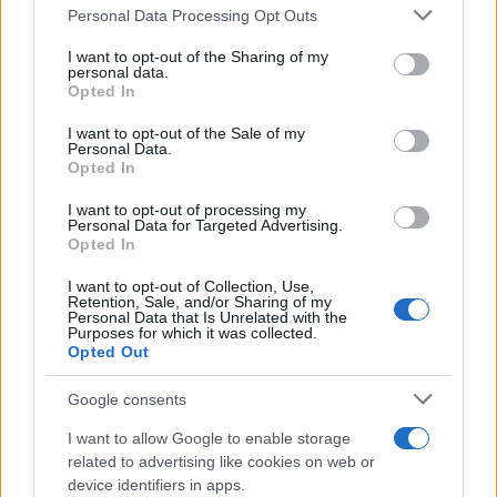
Please note that this website/app uses one or more Google
Personal Data Processing Opt Outs
services and may gather and store information including but
not limited to your visit or usage behaviour. You may click to
I want to opt-out of the Sharing of my
personal data.
grant or deny consent to Google and its third-party tags to
Opted In
use your data for below specified purposes in below Google
consent section.
I want to opt-out of the Sale of my
Personal Data.
Opted In
I want to opt-out of processing my
Personal Data for Targeted Advertising.
Opted In
I want to opt-out of Collection, Use,
Retention, Sale, and/or Sharing of my
Personal Data that Is Unrelated with the
Purposes for which it was collected.
Opted Out
case-studies
Google consents
STOPFIRE FM: Segurança garantida em
I want to allow Google to enable storage
emblemático centro comercial do Porto
related to advertising like cookies on web or
device identifiers in apps.