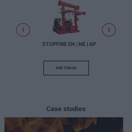
❮
❯
do
STOPFIRE EN | NE | AP
VER TODOS
Case studies