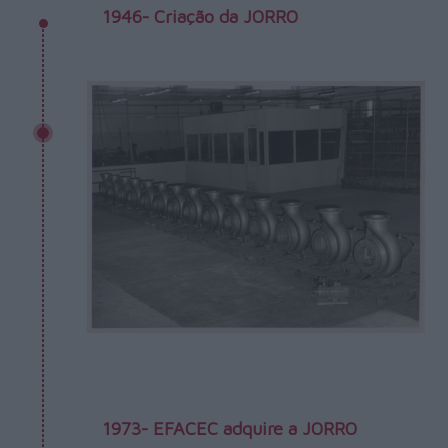
1946- Criação da JORRO
1973- EFACEC adquire a JORRO