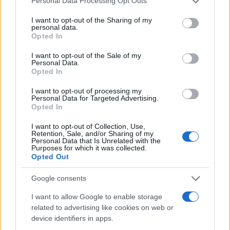
Personal Data Processing Opt Outs
services and may gather and store information including but
not limited to your visit or usage behaviour. You may click to
I want to opt-out of the Sharing of my
personal data.
grant or deny consent to Google and its third-party tags to
Opted In
use your data for below specified purposes in below Google
consent section.
I want to opt-out of the Sale of my
Personal Data.
Opted In
I want to opt-out of processing my
Personal Data for Targeted Advertising.
Opted In
I want to opt-out of Collection, Use,
Para marcar este feito histórico, a
Retention, Sale, and/or Sharing of my
EFAFLU ofereceu a recuperação do
Personal Data that Is Unrelated with the
Farolim de Felgueiras, na Foz do Douro.
Purposes for which it was collected.
Opted Out
Google consents
I want to allow Google to enable storage
related to advertising like cookies on web or
2024- A filial Pump Logic muda de
device identifiers in apps.
denominação para EFAFLU UK