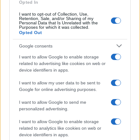
Opted In
I want to opt-out of Collection, Use,
Retention, Sale, and/or Sharing of my
Personal Data that Is Unrelated with the
Purposes for which it was collected.
Opted Out
LER MAIS
LER MAIS
Submersível
AQUA Premium
Google consents
Plus
I want to allow Google to enable storage
related to advertising like cookies on web or
device identifiers in apps.
I want to allow my user data to be sent to
Google for online advertising purposes.
I want to allow Google to send me
personalized advertising.
I want to allow Google to enable storage
related to analytics like cookies on web or
LER MAIS
LER MAIS
AQUA Q-Drive
VTQ
device identifiers in apps.