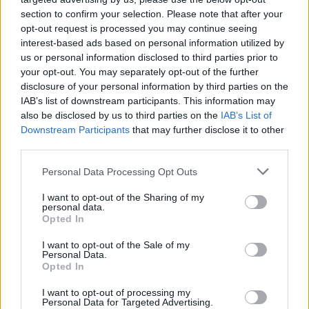
section to confirm your selection. Please note that after your
opt-out request is processed you may continue seeing
interest-based ads based on personal information utilized by
us or personal information disclosed to third parties prior to
Produtos Complementares
your opt-out. You may separately opt-out of the further
disclosure of your personal information by third parties on the
IAB’s list of downstream participants. This information may
also be disclosed by us to third parties on the
IAB’s List of
Downstream Participants
that may further disclose it to other
third parties.
Please note that this website/app uses one or more Google
Personal Data Processing Opt Outs
services and may gather and store information including but
not limited to your visit or usage behaviour. You may click to
I want to opt-out of the Sharing of my
personal data.
grant or deny consent to Google and its third-party tags to
LER MAIS
LER MAIS
Opted In
Standard
Alta Temperatura
use your data for below specified purposes in below Google
consent section.
I want to opt-out of the Sale of my
Personal Data.
Opted In
I want to opt-out of processing my
Personal Data for Targeted Advertising.