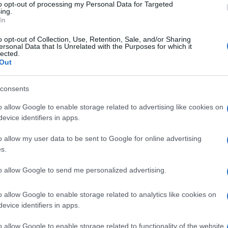
to opt-out of processing my Personal Data for Targeted
ing.
In
o opt-out of Collection, Use, Retention, Sale, and/or Sharing
ersonal Data that Is Unrelated with the Purposes for which it
lected.
Out
consents
o allow Google to enable storage related to advertising like cookies on
LER MAIS
LER MAIS
evice identifiers in apps.
TRQ
TR
o allow my user data to be sent to Google for online advertising
s.
to allow Google to send me personalized advertising.
o allow Google to enable storage related to analytics like cookies on
evice identifiers in apps.
o allow Google to enable storage related to functionality of the website