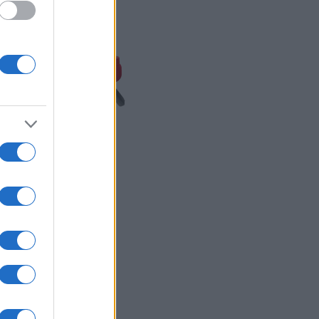
LER MAIS
TC
Siga-nos