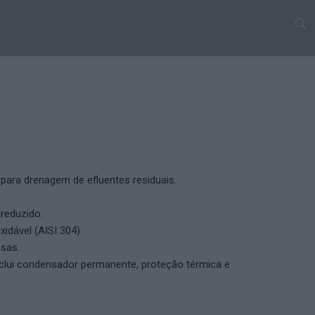
ara drenagem de efluentes residuais.
reduzido.
idável (AISI 304).
sas.
clui condensador permanente, proteção térmica e