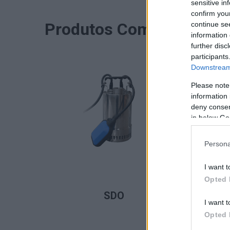
sensitive in
confirm you
Produtos Complementar
continue se
information 
further disc
participants
Downstream 
Please note
information 
deny consent
in below Go
Persona
I want t
Opted 
LER MAIS
SDO
I want t
Opted 