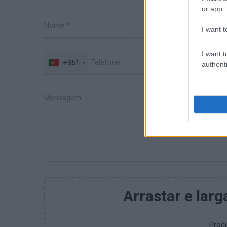
or app.
I want t
I want t
+351
authenti
Arrastar e larg
Procu