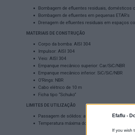
Bombagem de efluentes residuais, domésticos ou
Bombagem de efluentes em pequenas ETAR’s
Drenagem de efluentes residuais em espaços co
MATERIAIS DE CONSTRUÇÃO
Corpo da bomba: AISI 304
Impulsor: AISI 304
Veio: AISI 304
Empanque mecânico superior: Car/SiC/NBR
Empanque mecânico inferior: SiC/SiC/NBR
O’Rings: NBR
Cabo elétrico de 10 m
Ficha tipo “Schuko”
LIMITES DE UTILIZAÇÃO
Efaflu -
Do
Passagem de sólidos: até 38 mm
Temperatura máxima do líquido: 40ºC
If you wish 