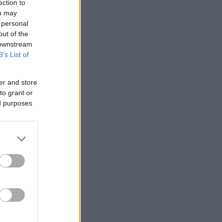
ection to
ou may
 personal
out of the
 downstream
B’s List of
er and store
to grant or
ed purposes
LER MAIS
DRQ