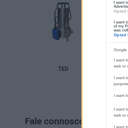
I want 
Advertis
Opted 
I want t
of my P
was col
Opted 
Google 
I want t
LER MAIS
web or d
TED
I want t
purpose
I want 
I want t
web or d
Fale connosco
I want t