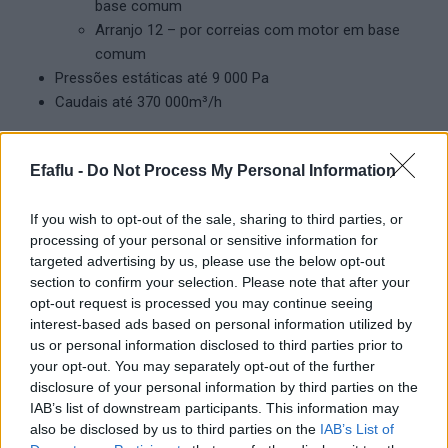
base comum
Arranjo 12 – por correias com motor em base
comum
Pressões estáticas até 9 000 Pa
Caudais até 370 000m³/h
Efaflu -
Do Not Process My Personal Information
Produtos Complementares
If you wish to opt-out of the sale, sharing to third parties, or
processing of your personal or sensitive information for
targeted advertising by us, please use the below opt-out
section to confirm your selection. Please note that after your
opt-out request is processed you may continue seeing
interest-based ads based on personal information utilized by
us or personal information disclosed to third parties prior to
your opt-out. You may separately opt-out of the further
disclosure of your personal information by third parties on the
IAB’s list of downstream participants. This information may
LER MAIS
LER MAIS
OPTIMA
WINDBOX
also be disclosed by us to third parties on the
IAB’s List of