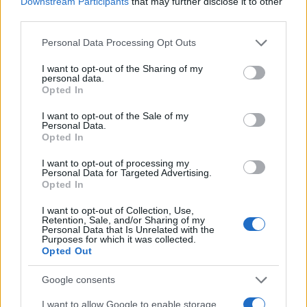
Downstream Participants
that may further disclose it to other
third parties.
Please note that this website/app uses one or more Google
Personal Data Processing Opt Outs
services and may gather and store information including but
not limited to your visit or usage behaviour. You may click to
I want to opt-out of the Sharing of my
personal data.
grant or deny consent to Google and its third-party tags to
Opted In
use your data for below specified purposes in below Google
consent section.
I want to opt-out of the Sale of my
Personal Data.
Opted In
LER MAIS
LER MAIS
I want to opt-out of processing my
ZEN
E, D
Personal Data for Targeted Advertising.
Opted In
I want to opt-out of Collection, Use,
Retention, Sale, and/or Sharing of my
Personal Data that Is Unrelated with the
Purposes for which it was collected.
Opted Out
Google consents
I want to allow Google to enable storage