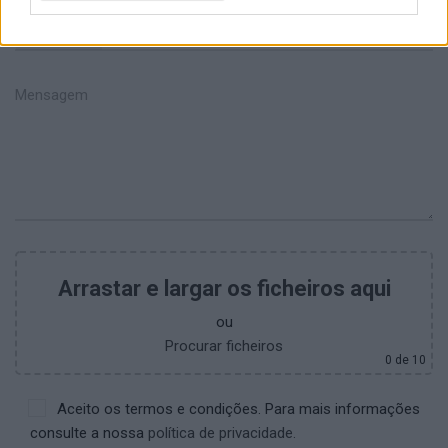
+351
Arrastar e largar os ficheiros aqui
ou
Procurar ficheiros
0
de 10
Aceito os termos e condições. Para mais informações
consulte a nossa
política de privacidade.