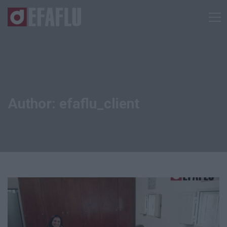
Author:
efaflu_client