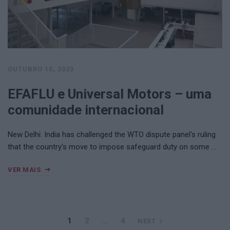
OUTUBRO 10, 2023
EFAFLU e Universal Motors – uma
comunidade internacional
New Delhi: India has challenged the WTO dispute panel's ruling
that the country's move to impose safeguard duty on some …
VER MAIS
1
2
…
4
NEXT