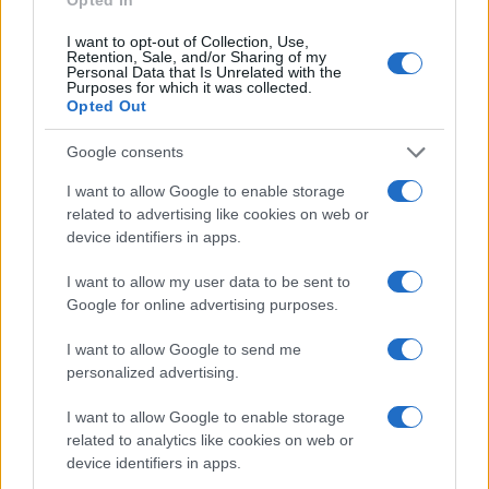
I want to opt-out of Collection, Use,
Retention, Sale, and/or Sharing of my
Personal Data that Is Unrelated with the
Purposes for which it was collected.
Opted Out
Google consents
I want to allow Google to enable storage
related to advertising like cookies on web or
device identifiers in apps.
MARÇO 15, 2024
I want to allow my user data to be sent to
EFAFLU UK
Google for online advertising purposes.
I want to allow Google to send me
The commerce ministry is in favour of hiking import duty on
personalized advertising.
aluminium with a view to support domestic manufacturers, …
I want to allow Google to enable storage
VER MAIS
related to analytics like cookies on web or
device identifiers in apps.