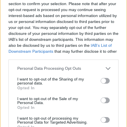
section to confirm your selection. Please note that after your
opt-out request is processed you may continue seeing
interest-based ads based on personal information utilized by
us or personal information disclosed to third parties prior to
your opt-out. You may separately opt-out of the further
disclosure of your personal information by third parties on the
JUNHO 8, 2024
IAB’s list of downstream participants. This information may
also be disclosed by us to third parties on the
IAB’s List of
EFAFLU apoia cadetes masculinos
Downstream Participants
that may further disclose it to other
do voleibol CD Póvoa
third parties.
Please note that this website/app uses one or more Google
Personal Data Processing Opt Outs
No passado fim de semana a equipa de cadetes masculinos
services and may gather and store information including but
do voleibol CD Póvoa participou, mais um ano, na final 8 do …
not limited to your visit or usage behaviour. You may click to
I want to opt-out of the Sharing of my
personal data.
grant or deny consent to Google and its third-party tags to
Opted In
VER MAIS
use your data for below specified purposes in below Google
consent section.
I want to opt-out of the Sale of my
Personal Data.
Opted In
I want to opt-out of processing my
Personal Data for Targeted Advertising.
Opted In