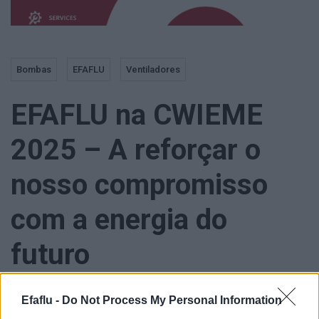
Bombas
EFAFLU
Ventiladores
EFAFLU na CWIEME
2025 – A reforçar o
nosso compromisso
com a energia do
futuro
Efaflu -
Do Not Process My Personal Information