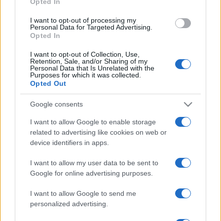
Opted In
A participação da EFAFLU reforça o nosso compromisso com
I want to opt-out of processing my
Personal Data for Targeted Advertising.
a tecnologia, fiabilidade e eficiência, numa altura em que a
Opted In
transição energética exige soluções robustas e sustentáveis.
I want to opt-out of Collection, Use,
Retention, Sale, and/or Sharing of my
Venha visitar-nos e descubra como estamos a impulsionar a
Personal Data that Is Unrelated with the
próxima geração de soluções energéticas.
Purposes for which it was collected.
Opted Out
Juntos, damos poder à energia do futuro.
Google consents
I want to allow Google to enable storage
related to advertising like cookies on web or
device identifiers in apps.
Post
NEXT
I want to allow my user data to be sent to
PREV
navigation
Google for online advertising purposes.
Temos o orgulho de
EFAFLU em destaque
anunciar que a EFAFLU
I want to allow Google to send me
na revista
foi distinguida com o
personalized advertising.
«CONSTRUIR», especial
Estatuto INOVADORA
«Tektónica»