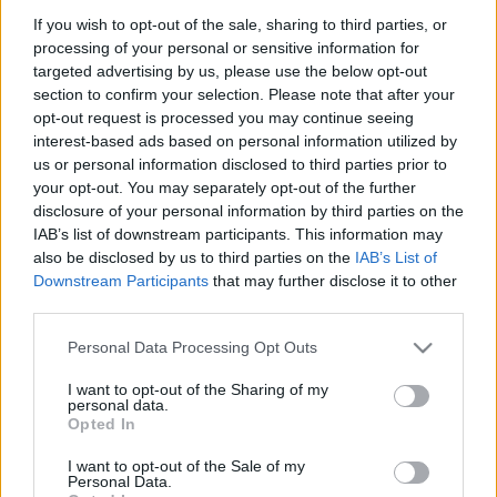
If you wish to opt-out of the sale, sharing to third parties, or
A EFAFLU orgulha-se de participar na CWIEME 2025, a principal
processing of your personal or sensitive information for
exposição mundial dedicada à fabricação de transformadores
targeted advertising by us, please use the below opt-out
e tecnologias associadas, reafirmando o nosso papel
section to confirm your selection. Please note that after your
crescente nesta indústria dinâmica e em constante evolução.
opt-out request is processed you may continue seeing
interest-based ads based on personal information utilized by
us or personal information disclosed to third parties prior to
Com uma presença sólida e em expansão no fornecimento de
your opt-out. You may separately opt-out of the further
soluções de arrefecimento para transformadores, a EFAFLU
disclosure of your personal information by third parties on the
está agora a dar um passo significativo ao lançar a produção
IAB’s list of downstream participants. This information may
de transformadores de distribuição a óleo mineral e do tipo
also be disclosed by us to third parties on the
IAB’s List of
seco. Este passo estratégico reforça a nossa gama de
Downstream Participants
that may further disclose it to other
produtos e aumenta a nossa capacidade de resposta às
third parties.
crescentes exigências do setor energético.
Please note that this website/app uses one or more Google
Personal Data Processing Opt Outs
services and may gather and store information including but
A nossa presença na CWIEME não é apenas lógica, mas
not limited to your visit or usage behaviour. You may click to
I want to opt-out of the Sharing of my
essencial. É a plataforma ideal para apresentar as nossas mais
personal data.
grant or deny consent to Google and its third-party tags to
Opted In
recentes inovações, fomentar novas parcerias e estar em
use your data for below specified purposes in below Google
sintonia com as tendências que moldaram o futuro da energia
consent section.
I want to opt-out of the Sale of my
Personal Data.
eléctrica.