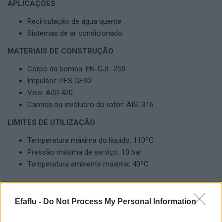
APLICAÇÕES
Recirculação de água quente
Sistemas de ar condicionado
MATERIAIS DE CONSTRUÇÃO
Corpo da bomba: EN-GJL-250
Impulsor: PES GF30
Veio: AISI 420
Camisa ou invólucro do rotor: AISI 316
LIMITES DE UTILIZAÇÃO
Temperatura máxima do líquido: 110ºC
Pressão máxima de serviço: 10 bar
Temperatura ambiente máxima: 40ºC
Efaflu -
Do Not Process My Personal Information
Produtos Complementares