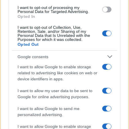
I want to opt-out of processing my
LER MAIS
LER MAIS
Personal Data for Targeted Advertising.
CDTF2 Smart,
CDTF2 Max,
Opted In
CDDTF2 Smart
CDDTF2 Max
I want to opt-out of Collection, Use,
Retention, Sale, and/or Sharing of my
Personal Data that Is Unrelated with the
Purposes for which it was collected.
Opted Out
Google consents
I want to allow Google to enable storage
related to advertising like cookies on web or
device identifiers in apps.
I want to allow my user data to be sent to
LER MAIS
LER MAIS
Google for online advertising purposes.
ILX
ILS, ILD
I want to allow Google to send me
personalized advertising.
I want to allow Google to enable storage