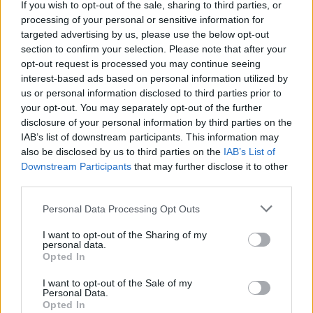
If you wish to opt-out of the sale, sharing to third parties, or
processing of your personal or sensitive information for
targeted advertising by us, please use the below opt-out
section to confirm your selection. Please note that after your
opt-out request is processed you may continue seeing
interest-based ads based on personal information utilized by
us or personal information disclosed to third parties prior to
your opt-out. You may separately opt-out of the further
disclosure of your personal information by third parties on the
LER MAIS
LER MAIS
IAB’s list of downstream participants. This information may
CDT Mini (Pro)
CDT Plus, CDDT
also be disclosed by us to third parties on the
IAB’s List of
Plus
Downstream Participants
that may further disclose it to other
third parties.
Please note that this website/app uses one or more Google
Personal Data Processing Opt Outs
services and may gather and store information including but
not limited to your visit or usage behaviour. You may click to
I want to opt-out of the Sharing of my
personal data.
grant or deny consent to Google and its third-party tags to
Opted In
use your data for below specified purposes in below Google
consent section.
I want to opt-out of the Sale of my
Personal Data.
Opted In