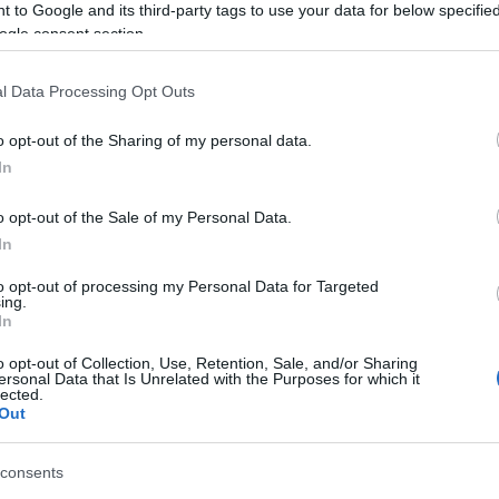
 to Google and its third-party tags to use your data for below specifi
ogle consent section.
l Data Processing Opt Outs
e promoção da inclusão no mercado de trabalho,
o opt-out of the Sharing of my personal data.
al formado e apoiado pela instituição de solidariedade social
In
uído Intelectual
, da Póvoa de Varzim, para integrar a sua
o opt-out of the Sale of my Personal Data.
In
 1976, que tem como missão prestar serviços de qualidade à
voa de Varzim, visando a satisfação das suas necessidades e
to opt-out of processing my Personal Data for Targeted
ing.
In
o opt-out of Collection, Use, Retention, Sale, and/or Sharing
ersonal Data that Is Unrelated with the Purposes for which it
lected.
Out
NEXT
consents