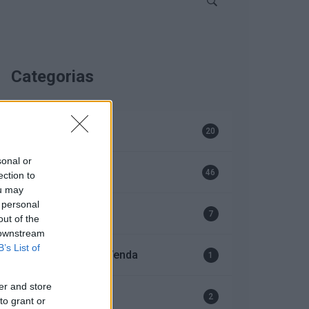
Categorias
Bombas
20
sonal or
EFAFLU
46
ection to
ou may
 personal
Geradores
7
out of the
 downstream
B’s List of
Serviço Após-Venda
1
er and store
Ventiladores
2
to grant or