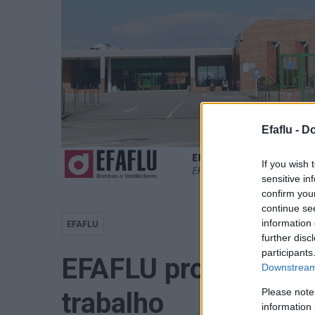
Efaflu -
Do
If you wish 
sensitive in
confirm you
continue se
information 
EFAFLU
further disc
participants
EFAFLU promove inc
Downstream 
Please note
trabalho
information 