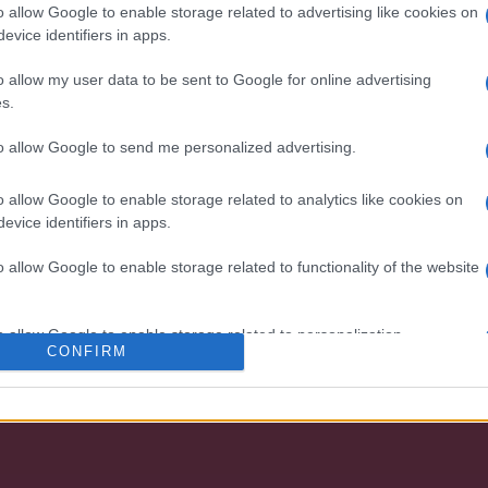
TGCL instalada num transformador de
o allow Google to enable storage related to advertising like cookies on
potência em França
evice identifiers in apps.
o allow my user data to be sent to Google for online advertising
s.
to allow Google to send me personalized advertising.
o allow Google to enable storage related to analytics like cookies on
evice identifiers in apps.
o allow Google to enable storage related to functionality of the website
nossa organização e os nossos produto
o allow Google to enable storage related to personalization.
CONFIRM
o allow Google to enable storage related to security, including
cation functionality and fraud prevention, and other user protection.